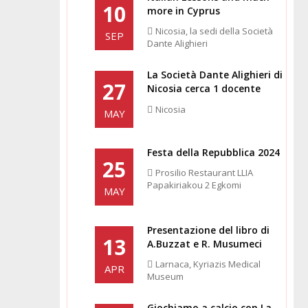
10
more in Cyprus
Nicosia, la sedi della Società
SEP
Dante Alighieri
La Società Dante Alighieri di
27
Nicosia cerca 1 docente
Nicosia
MAY
Festa della Repubblica 2024
25
Prosilio Restaurant LLIA
Papakiriakou 2 Egkomi
MAY
Presentazione del libro di
13
A.Buzzat e R. Musumeci
Larnaca, Kyriazis Medical
APR
Museum
Giochiamo a calcio con La