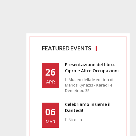
FEATURED EVENTS
Presentazione del libro-
26
Cipro e Altre Occupazioni
Museo della Medicina di
APR
Marios Kyriazis - Karaoli e
Demetriou 35
Celebriamo insieme il
06
Dantedì!
Nicosia
MAR