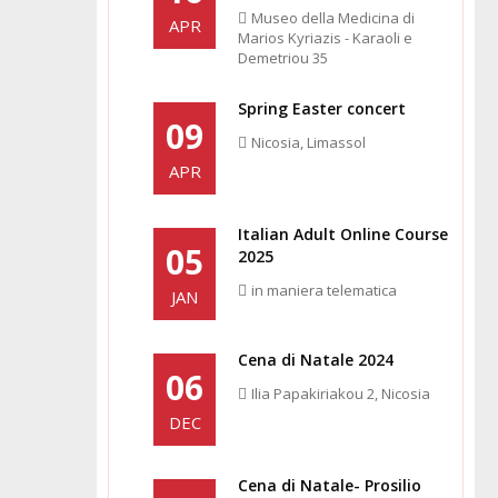
Museo della Medicina di
APR
Marios Kyriazis - Karaoli e
Demetriou 35
Spring Easter concert
09
Nicosia, Limassol
APR
Italian Adult Online Course
05
2025
in maniera telematica
JAN
Cena di Natale 2024
06
Ilia Papakiriakou 2, Nicosia
DEC
Cena di Natale- Prosilio