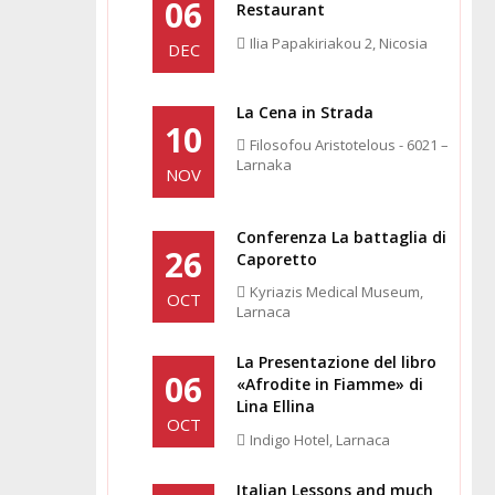
06
Restaurant
Ilia Papakiriakou 2, Nicosia
DEC
La Cena in Strada
10
Filosofou Aristotelous - 6021 –
Larnaka
NOV
Conferenza La battaglia di
26
Caporetto
Kyriazis Medical Museum,
OCT
Larnaca
La Presentazione del libro
06
«Afrodite in Fiamme» di
Lina Ellina
OCT
Indigo Hotel, Larnaca
Italian Lessons and much